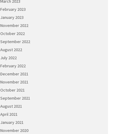
March 2023
February 2023
January 2023
November 2022
October 2022
September 2022
August 2022
July 2022
February 2022
December 2021
November 2021
October 2021
September 2021
August 2021
April 2021
January 2021
November 2020