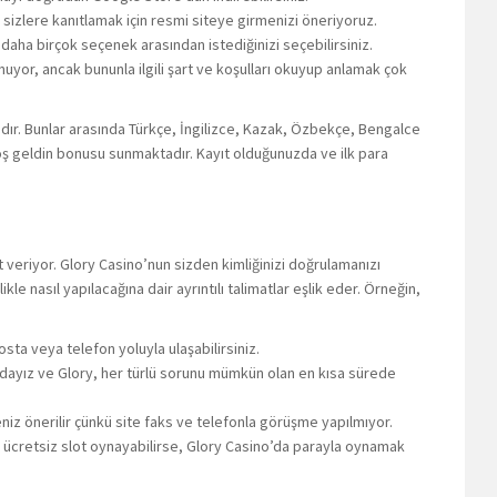
sizlere kanıtlamak için resmi siteye girmenizi öneriyoruz.
 daha birçok seçenek arasından istediğinizi seçebilirsiniz.
yor, ancak bununla ilgili şart ve koşulları okuyup anlamak çok
dır. Bunlar arasında Türkçe, İngilizce, Kazak, Özbekçe, Bengalce
hoş geldin bonusu sunmaktadır. Kayıt olduğunuzda ve ilk para
 veriyor. Glory Casino’nun sizden kimliğinizi doğrulamanızı
e nasıl yapılacağına dair ayrıntılı talimatlar eşlik eder. Örneğin,
sta veya telefon yoluyla ulaşabilirsiniz.
kındayız ve Glory, her türlü sorunu mümkün olan en kısa sürede
eniz önerilir çünkü site faks ve telefonla görüşme yapılmıyor.
ın ücretsiz slot oynayabilirse, Glory Casino’da parayla oynamak